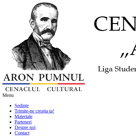
Menu
Ședințe
Trimite-ne creația ta!
Materiale
Parteneri
Despre noi
Contact